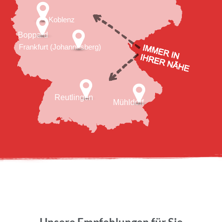
Koblenz
Boppard
Frankfurt (Johannesberg)
Reutlingen
Mühldorf