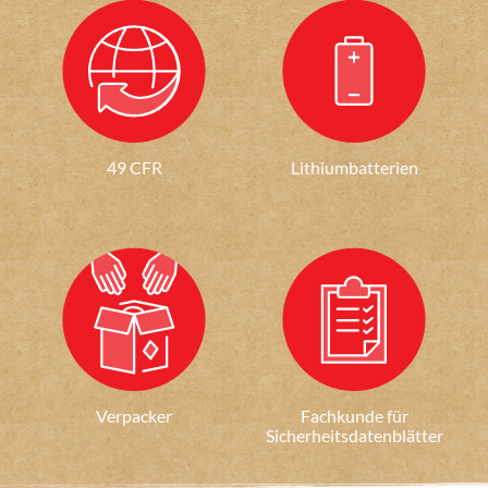
49 CFR
Lithiumbatterien
Verpacker
Fachkunde für
Sicherheitsdatenblätter