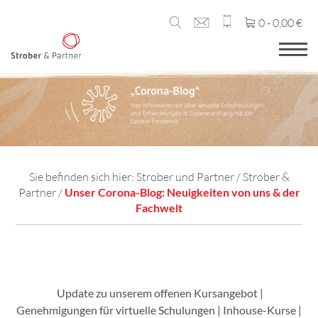
0 -
0,00
€
Sie befinden sich hier:
Strober und Partner
/
Strober &
Partner
/
Unser Corona-Blog: Neuigkeiten von uns & der
Fachwelt
Update zu unserem offenen Kursangebot
|
Genehmigungen für virtuelle Schulungen
|
Inhouse-Kurse
|