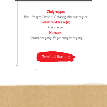
Zielgruppe:
Beauftragte Person, Gefahrgutbeauftragter
Bea
Gefahrenklasse(n):
Alle Klassen
Kursart:
Grundlehrgang, Ergänzungslehrgang
Termine & Buchung