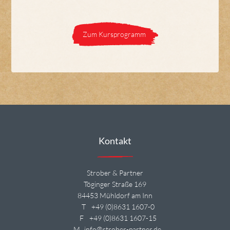
Zum Kursprogramm
Kontakt
Strober & Partner
Töginger Straße 169
84453 Mühldorf am Inn
T
+49 (0)8631 1607-0
F
+49 (0)8631 1607-15
M
info@strober-partner.de