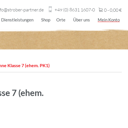
nfo@strober-partner.de
+49 (0) 8631 1607-0
0 -
0,00
€
Dienstleistungen
Shop
Orte
Über uns
Mein Konto
hne Klasse 7 (ehem. PK1)
sse 7 (ehem.