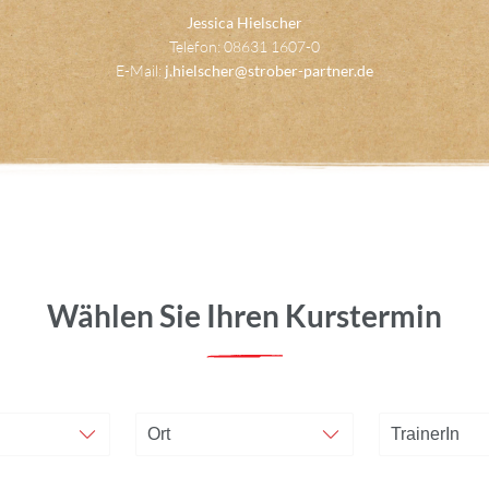
Jessica Hielscher
Telefon: 08631 1607-0
E-Mail:
j.hielscher@strober-partner.de
Wählen Sie Ihren Kurstermin