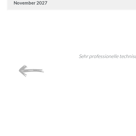
November 2027
e und setzt Trends. Ich kann jedem
Sehr professionelle technis
chen.