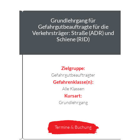
ng:
Grundlehrgang für
Gefahrgutbeauftragte für die
die
Verkehrsträger: Straße (ADR) und
DR),
Schiene (RID)
G)
Zielgruppe:
Gefahrgutbeauftragter
Gefahrenklasse(n):
Alle Klassen
Kursart:
ig
Grundlehrgang
Termine & Buchung