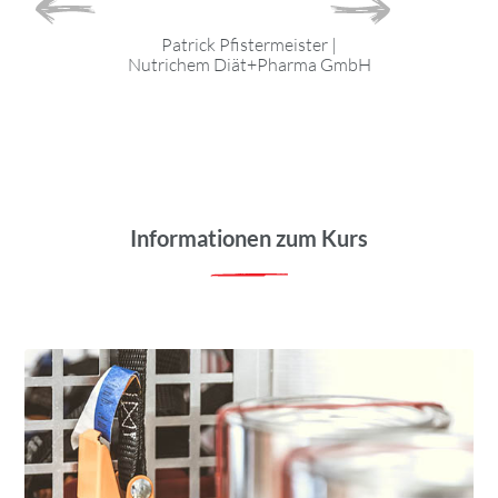
nandes
|
Patrick Pfistermeister
|
GmbH & Co.KG
Nutrichem Diät+Pharma GmbH
F
Bayer
Informationen zum Kurs