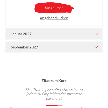
Kurs buchen
Angebot drucken
Januar 2027
September 2027
Zitat zum Kurs
ehlen diesen
Das Training ist sehr Lehrreich und
Medieneinsat
. Besser geht
jedem zu Empfehlen der Interesse
weitestg
daran hat.
(Anfänger
jederzeit ein
mono