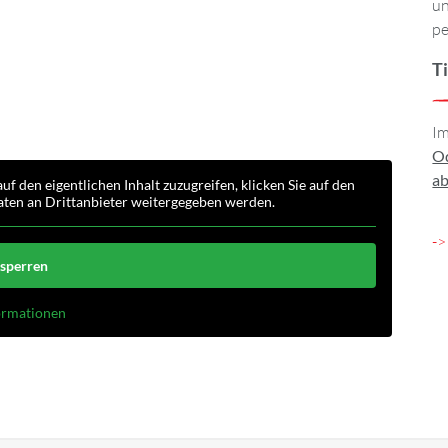
un
pe
T
Im
Od
ab
auf den eigentlichen Inhalt zuzugreifen, klicken Sie auf den
Daten an Drittanbieter weitergegeben werden.
->
tsperren
ormationen