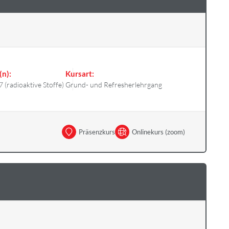
(n):
Kursart:
7 (radioaktive Stoffe)
Grund- und Refresherlehrgang
Präsenzkurs
Onlinekurs (zoom)