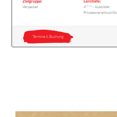
Zielgruppe:
Lerntiefe:
Verpacker
4**** - Ausbilder,
Prozessverantwortli
Termine & Buchung