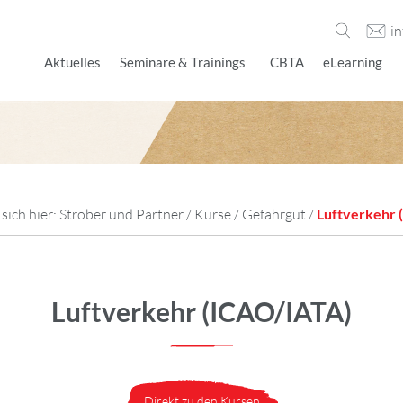
i
Aktuelles
Seminare & Trainings
CBTA
eLearning
sich hier:
Strober und Partner
/
Kurse
/
Gefahrgut
/
Luftverkehr 
Luftverkehr (ICAO/IATA)
Direkt zu den Kursen