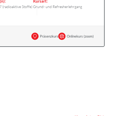
(n):
Kursart:
7 (radioaktive Stoffe)
Grund- und Refresherlehrgang
Präsenzkurs
Onlinekurs (zoom)