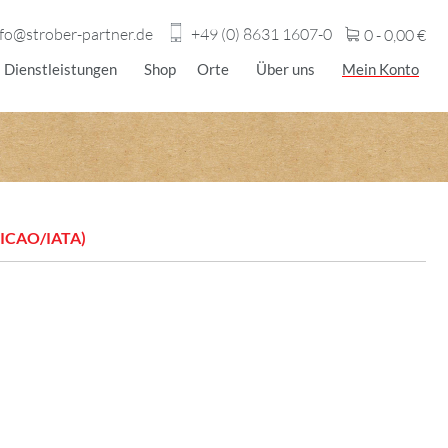
nfo@strober-partner.de
+49 (0) 8631 1607-0
0 -
0,00
€
Dienstleistungen
Shop
Orte
Über uns
Mein Konto
(ICAO/IATA)