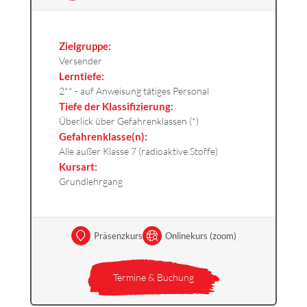
Zielgruppe:
Versender
Lerntiefe:
2** - auf Anweisung tätiges Personal
Tiefe der Klassifizierung:
Überlick über Gefahrenklassen (*)
Gefahrenklasse(n):
Alle außer Klasse 7 (radioaktive Stoffe)
Kursart:
Grundlehrgang
Präsenzkurs
Onlinekurs (zoom)
Termine & Buchung