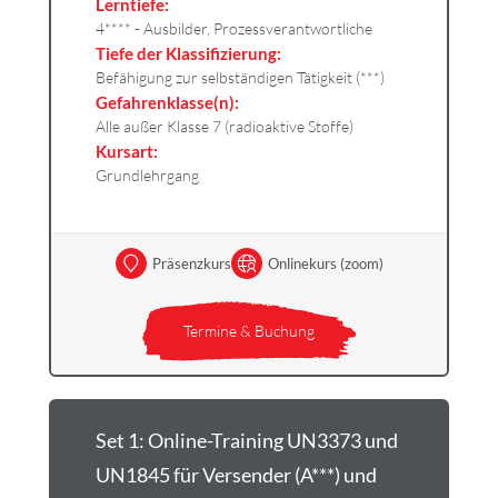
Lerntiefe:
4**** - Ausbilder, Prozessverantwortliche
Tiefe der Klassifizierung:
Befähigung zur selbständigen Tätigkeit (***)
Gefahrenklasse(n):
Alle außer Klasse 7 (radioaktive Stoffe)
Kursart:
Grundlehrgang
Präsenzkurs
Onlinekurs (zoom)
Termine & Buchung
Set 1: Online-Training UN3373 und
UN1845 für Versender (A***) und