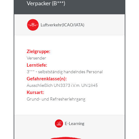
Verpacker (B***)
Luftverkehr(ICAO/IATA)
Zielgruppe:
Versender
Lerntiefe:
3*** - selbstständig handelndes Personal
Gefahrenklasse(n):
Ausschließlich UN3373 i.V.m. UN1845
Kursart:
Grund- und Refresherlehrgang
E-Learning