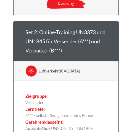
Buchung
Set 2: Online-Training UN3373 und
UN1845 für Versender (A***) und
Verpacker (B***)
Luftverkehr(ICAO/IATA)
Zielgruppe:
Versender
Lerntiefe:
3*** - selbstständig handelndes Personal
Gefahrenklasse(n):
Ausschließlich UN3373 i.V.m. UN1845