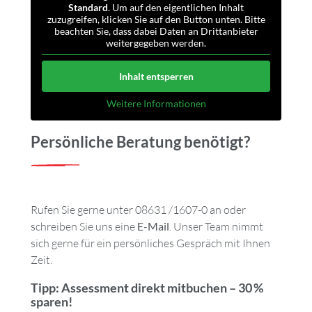
Standard
. Um auf den eigentlichen Inhalt
zuzugreifen, klicken Sie auf den Button unten. Bitte
beachten Sie, dass dabei Daten an Drittanbieter
weitergegeben werden.
Inhalt entsperren
Weitere Informationen
Persönliche Beratung benötigt?
Rufen Sie gerne unter 08631 /1607-0 an oder
schreiben Sie uns eine
E-Mail
. Unser Team nimmt
sich gerne für ein persönliches Gespräch mit Ihnen
Zeit.
Tipp: Assessment direkt mitbuchen – 30 %
sparen!