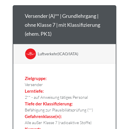
Versender (A)** | Grundlehrgang |
ohne Klasse 7 | mit Klassifizierung
(ehem. PK1)
Luftverkehr(ICAO/IATA)
Zielgruppe:
Versender
Lerntiefe:
2** - auf Anweisung tätiges Personal
Tiefe der Klassifizierung:
Befähigung zur Plausibiliätsprüfung (**)
Gefahrenklasse(n):
Alle außer Klasse 7 (radioaktive Stoffe)