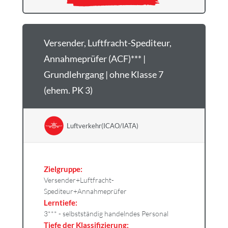
Versender, Luftfracht-Spediteur,
Annahmeprüfer (ACF)*** |
Grundlehrgang | ohne Klasse 7
(ehem. PK 3)
Luftverkehr(ICAO/IATA)
Zielgruppe:
Versender+Luftfracht-
Spediteur+Annahmeprüfer
Lerntiefe:
3*** - selbstständig handelndes Personal
Tiefe der Klassifizierung: