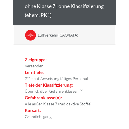
ohne Klasse 7 | ohne Klassifizierung
(ehem. PK1)
Luftverkehr(ICAO/IATA)
Zielgruppe:
Versender
Lerntiefe:
2** - auf Anweisung tätiges Personal
Tiefe der Klassifizierung:
Überlick über Gefahrenklassen (*)
Gefahrenklasse(n):
Alle außer Klasse 7 (radioaktive Stoffe)
Kursart:
Grundlehrgang