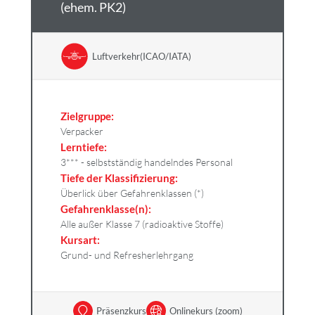
(ehem. PK2)
Luftverkehr(ICAO/IATA)
Zielgruppe:
Verpacker
Lerntiefe:
3*** - selbstständig handelndes Personal
Tiefe der Klassifizierung:
Überlick über Gefahrenklassen (*)
Gefahrenklasse(n):
Alle außer Klasse 7 (radioaktive Stoffe)
Kursart:
Grund- und Refresherlehrgang
Präsenzkurs
Onlinekurs (zoom)