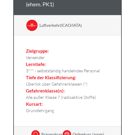
(ehem. PK1)
Luftverkehr(ICAO/IATA)
Zielgruppe:
Versender
Lerntiefe:
3*** - selbstständig handelndes Personal
Tiefe der Klassifizierung:
Überlick über Gefahrenklassen (*)
Gefahrenklasse(n):
Alle außer Klasse 7 (radioaktive Stoffe)
Kursart:
Grundlehrgang
Präsenzkurs
Onlinekurs (zoom)