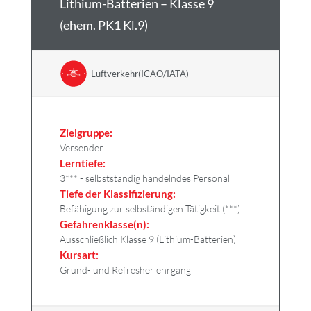
Lithium-Batterien – Klasse 9
(ehem. PK1 Kl.9)
Luftverkehr(ICAO/IATA)
Zielgruppe:
Versender
Lerntiefe:
3*** - selbstständig handelndes Personal
Tiefe der Klassifizierung:
Befähigung zur selbständigen Tätigkeit (***)
Gefahrenklasse(n):
Ausschließlich Klasse 9 (Lithium-Batterien)
Kursart:
Grund- und Refresherlehrgang