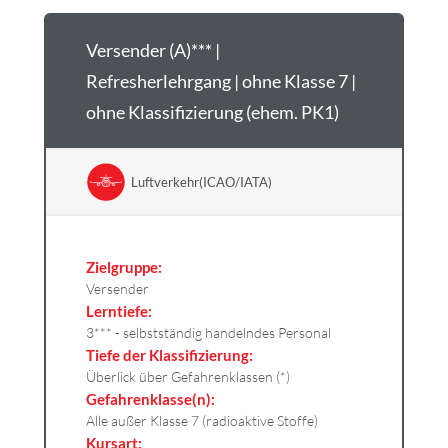
Versender (A)*** |
Refresherlehrgang | ohne Klasse 7 |
ohne Klassifizierung (ehem. PK1)
Luftverkehr(ICAO/IATA)
Zielgruppe:
Versender
Lerntiefe:
3*** - selbstständig handelndes Personal
Tiefe der Klassifizierung:
Überlick über Gefahrenklassen (*)
Gefahrenklasse(n):
Alle außer Klasse 7 (radioaktive Stoffe)
Kursart: