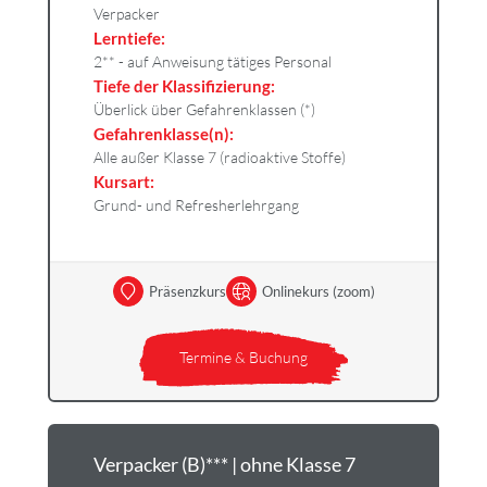
Verpacker
Lerntiefe:
2** - auf Anweisung tätiges Personal
Tiefe der Klassifizierung:
Überlick über Gefahrenklassen (*)
Gefahrenklasse(n):
Alle außer Klasse 7 (radioaktive Stoffe)
Kursart:
Grund- und Refresherlehrgang
Präsenzkurs
Onlinekurs (zoom)
Termine & Buchung
Verpacker (B)*** | ohne Klasse 7