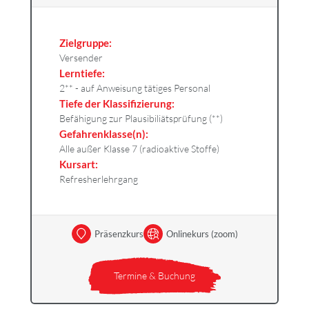
Zielgruppe:
Versender
Lerntiefe:
2** - auf Anweisung tätiges Personal
Tiefe der Klassifizierung:
Befähigung zur Plausibiliätsprüfung (**)
Gefahrenklasse(n):
Alle außer Klasse 7 (radioaktive Stoffe)
Kursart:
Refresherlehrgang
Präsenzkurs
Onlinekurs (zoom)
Termine & Buchung