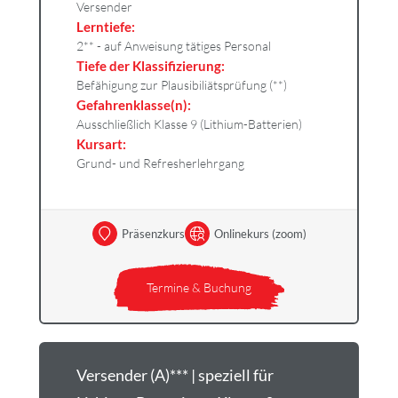
Versender
Lerntiefe:
2** - auf Anweisung tätiges Personal
Tiefe der Klassifizierung:
Befähigung zur Plausibiliätsprüfung (**)
Gefahrenklasse(n):
Ausschließlich Klasse 9 (Lithium-Batterien)
Kursart:
Grund- und Refresherlehrgang
Präsenzkurs
Onlinekurs (zoom)
Termine & Buchung
Versender (A)*** | speziell für