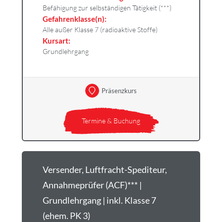
Befähigung zur selbständigen Tätigkeit (***)
Gefahrenklasse(n):
Alle außer Klasse 7 (radioaktive Stoffe)
Kursart:
Grundlehrgang
Präsenzkurs
Termine & Buchung
Versender, Luftfracht-Spediteur,
Annahmeprüfer (ACF)*** |
Grundlehrgang | inkl. Klasse 7
(ehem. PK 3)