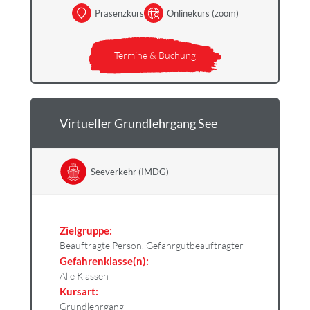
Präsenzkurs
Onlinekurs (zoom)
Termine & Buchung
Virtueller Grundlehrgang See
Seeverkehr (IMDG)
Zielgruppe:
Beauftragte Person, Gefahrgutbeauftragter
Gefahrenklasse(n):
Alle Klassen
Kursart:
Grundlehrgang