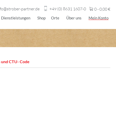
nfo@strober-partner.de
+49 (0) 8631 1607-0
0 -
0,00
€
Dienstleistungen
Shop
Orte
Über uns
Mein Konto
 und CTU- Code