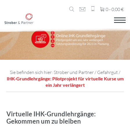
0 -
0,00
€
Sie befinden sich hier:
Strober und Partner
/
Gefahrgut
/
IHK-Grundlehrgänge: Pilotprojekt für virtuelle Kurse um
ein Jahr verlängert
Virtuelle IHK-Grundlehrgänge:
Gekommen um zu bleiben