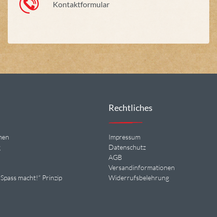
Kontaktformular
Rechtliches
men
Impressum
g
Datenschutz
n
AGB
Versandinformationen
Spass macht!“ Prinzip
Widerrufsbelehrung