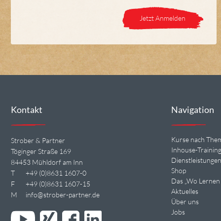
Jetzt Anmelden
Kontakt
Navigation
Kurse nach The
Strober & Partner
Inhouse-Trainin
Töginger Straße 169
Dienstleistunge
84453 Mühldorf am Inn
Shop
T
+49 (0)8631 1607-0
Das „Wo Lernen 
F
+49 (0)8631 1607-15
Aktuelles
M
info@strober-partner.de
Über uns
Jobs