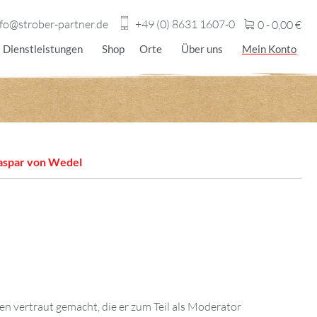
nfo@strober-partner.de
+49 (0) 8631 1607-0
0 -
0,00
€
Dienstleistungen
Shop
Orte
Über uns
Mein Konto
aspar von Wedel