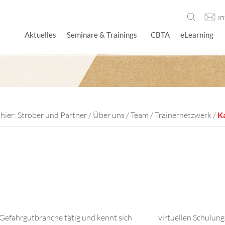
i
Aktuelles
Seminare & Trainings
CBTA
eLearning
 hier:
Strober und Partner
/
Über uns
/
Team
/
Trainernetzwerk
/
K
r Gefahrgutbranche tätig und kennt sich
t gemacht, die er zum Teil als Moderator