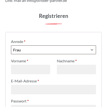
Link: Mail an
info@strober-partner.de
Registrieren
Anrede
*
Vorname
*
Nachname
*
E-Mail-Adresse
*
Passwort
*