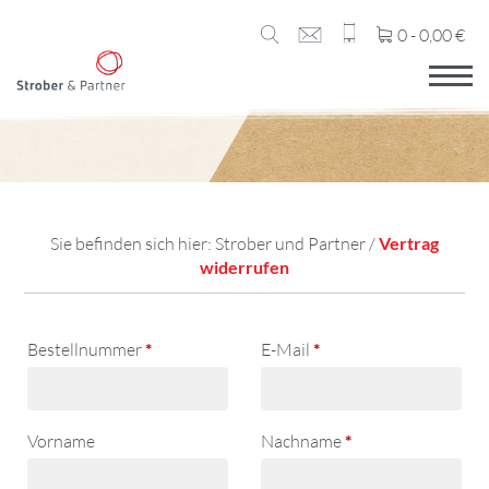
0 -
0,00
€
Sie befinden sich hier:
Strober und Partner
/
Vertrag
widerrufen
erforderlich
erforderlich
Bestellnummer
Page URI *erforderlich
*
E-Mail
*
erforderlich
Vorname
Nachname
*