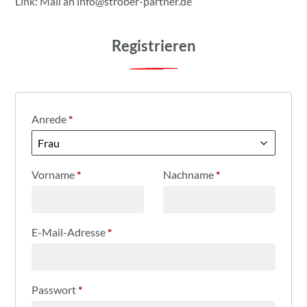
Link: Mail an
info@strober-partner.de
Registrieren
Anrede
*
Vorname
*
Nachname
*
E-Mail-Adresse
*
Passwort
*