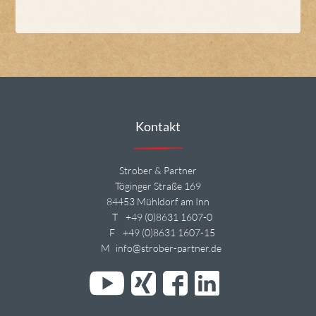
Kontakt
Strober & Partner
Töginger Straße 169
84453 Mühldorf am Inn
T
+49 (0)8631 1607-0
F
+49 (0)8631 1607-15
M
info@strober-partner.de