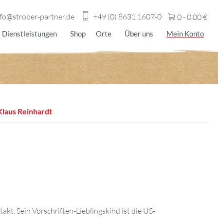
nfo@strober-partner.de
+49 (0) 8631 1607-0
0 -
0,00
€
Dienstleistungen
Shop
Orte
Über uns
Mein Konto
Klaus Reinhardt