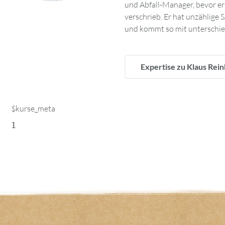
und Abfall-Manager, bevor e
Gefahrgutvorschrift 49 CFR. Gena
verschrieb. Er hat unzählige
Trainer für Gefahrgutvorschrif
und kommt so mit unterschie
Expertise zu Klaus Rei
$kurse_meta
1