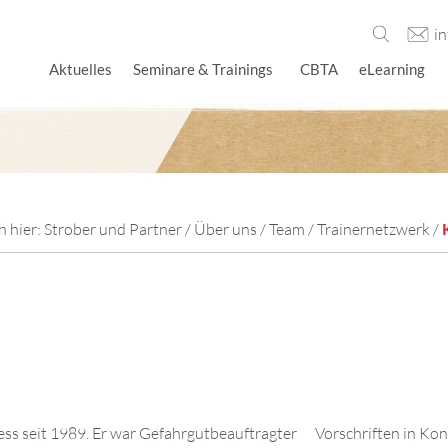
i
Aktuelles
Seminare & Trainings
CBTA
eLearning
h hier:
Strober und Partner
/
Über uns
/
Team
/
Trainernetzwerk
/
ess seit 1989. Er war Gefahrgutbeauftragter
in Vorschriften-Lieblingskind ist die US-