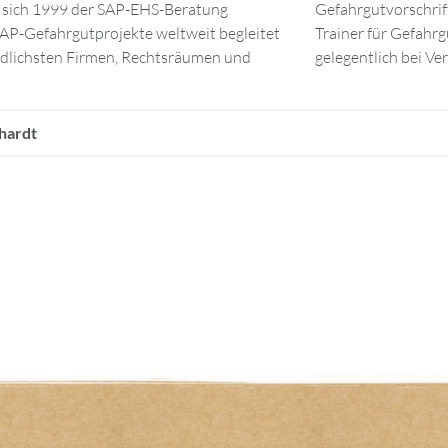
r sich 1999 der SAP-EHS-Beratung
uso leidenschaftlich, wie man ihn als
 SAP-Gefahrgutprojekte weltweit begleitet
ten erlebt, ist er als Gitarrist bekannt und
dlichsten Firmen, Rechtsräumen und
gelegentlich bei Ve
nhardt