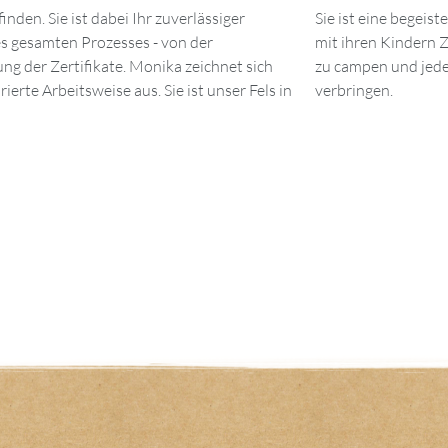
nden. Sie ist dabei Ihr zuverlässiger
hützin, Radfahrerin und genießt es, aktiv
 gesamten Prozesses - von der
n. Sie liebt es, die Welt zu entdecken,
ung der Zertifikate. Monika zeichnet sich
Minute in ihrem Wohnwagen am See zu
ierte Arbeitsweise aus. Sie ist unser Fels in
verbringen.