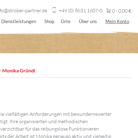
nfo@strober-partner.de
+49 (0) 8631 1607-0
0 -
0,00
€
Dienstleistungen
Shop
Orte
Über uns
Mein Konto
/
Monika Gründl