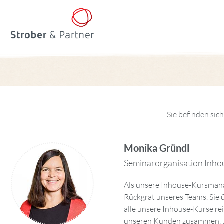
Sie befinden sich
Monika Gründl
Seminarorganisation Inho
Als unsere Inhouse-Kursmana
der Brandung, der die vielfäl
Rückgrat unseres Teams. Sie
Gelassenheit bewältigt. 
alle unsere Inhouse-Kurse rei
Fähigkeiten sind unverzicht
unseren Kunden zusammen, um
unserer Kurse. Abseits der Arbe