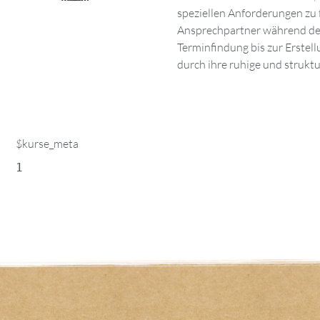
speziellen Anforderungen zu fi
Sie ist eine begeisterte Bogensc
Ansprechpartner während des
mit ihren Kindern Zeit zu verbringe
Terminfindung bis zur Erstell
zu campen und jede freie 
durch ihre ruhige und struktur
$kurse_meta
1