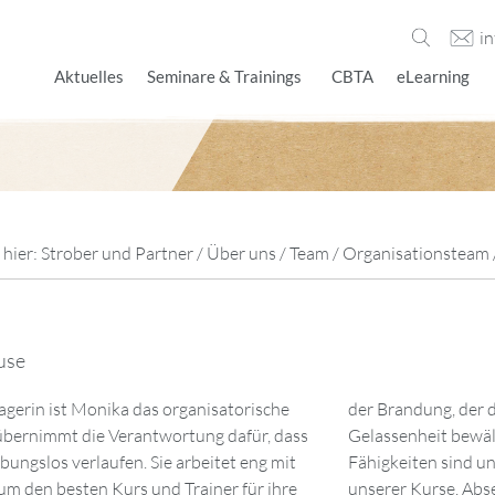
i
Aktuelles
Seminare & Trainings
CBTA
eLearning
 hier:
Strober und Partner
/
Über uns
/
Team
/
Organisationsteam
use
gerin ist Monika das organisatorische
tigen Anforderungen mit bewundernswerter
 übernimmt die Verantwortung dafür, dass
Ihre organisierten und methodischen
bungslos verlaufen. Sie arbeitet eng mit
bar für das reibungslose Funktionieren
 den besten Kurs und Trainer für ihre
it ist Monika genauso aktiv und vielseitig.