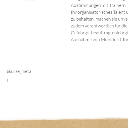
Abstimmungen mit Trainern, H
können. Wenn Sie aktuelle Fac
Ihr organisatorisches Talent 
Ihre Ansprechpartnerin. Absei
zu behalten, machen sie unverz
und nutzt ihre Freizeit, u
zudem verantwortlich für die
Neugierde und ihr Entdeckungsgeist fließ
Gefahrgutbeauftragtenlehrgä
Ausnahme von Mühldorf). Ih
$kurse_meta
1