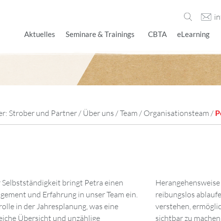
i
Aktuelles
Seminare & Trainings
CBTA
eLearning
er:
Strober und Partner
/
Über uns
/
Team
/
Organisationsteam
/
P
 Selbstständigkeit bringt Petra einen
tet, dass diese Kurse effizient und
agement und Erfahrung in unser Team ein.
Neugier und ihr Wunsch, Hintergründe zu
olle in der Jahresplanung, was eine
, Fragen zu stellen und Unklarheiten
reiche Übersicht und unzählige
unsere Prozesse stetig verbessern