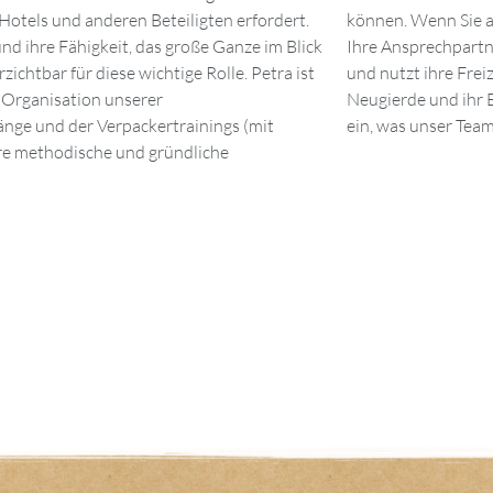
otels und anderen Beteiligten erfordert.
hliteratur benötigen, ist Petra ebenfalls
und ihre Fähigkeit, das große Ganze im Blick
ts der Arbeit ist Petra Mutter zweier Söhne
ichtbar für diese wichtige Rolle. Petra ist
m mit ihnen die Welt zu entdecken. Ihre
 Organisation unserer
en auch in ihre Arbeit bei uns
nge und der Verpackertrainings (mit
ein, was unser Team
re methodische und gründliche