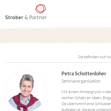
Sie befinden sich hi
Petra Schottenloher
Seminarorganisation
Mit einem Hintergrund in der
Herangehensweise gewährleis
reichen Schatz an Ideen, Eng
reibungslos ablaufen. Ihre 
Sie übernimmt eine Schlüsselr
verstehen, ermöglichen es ihr
Aufgabe ist, die eine umfang
sichtbar zu machen, wodurch wir 