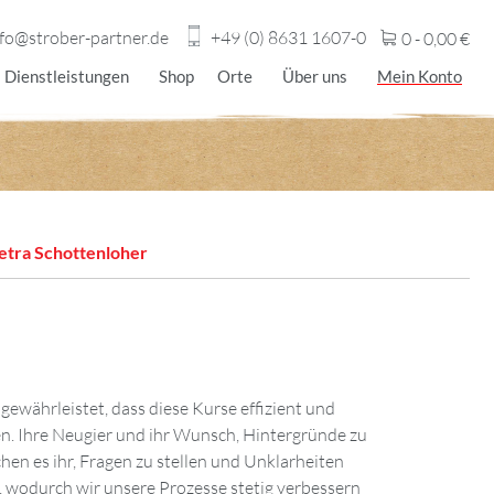
nfo@strober-partner.de
+49 (0) 8631 1607-0
0 -
0,00
€
Dienstleistungen
Shop
Orte
Über uns
Mein Konto
etra Schottenloher