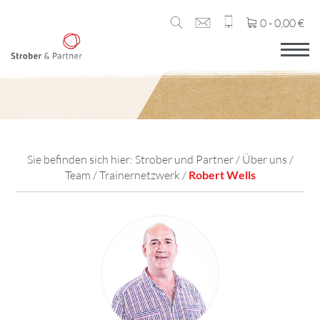
0 -
0,00
€
Sie befinden sich hier:
Strober und Partner
/
Über uns
/
Team
/
Trainernetzwerk
/
Robert Wells