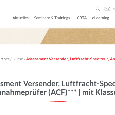
i
Aktuelles
Seminare & Trainings
CBTA
eLearning
artner
/
Kurse
/
Assessment Versender, Luftfracht-Spediteur, An
sment Versender, Luftfracht-Sped
nahmeprüfer (ACF)*** | mit Klass