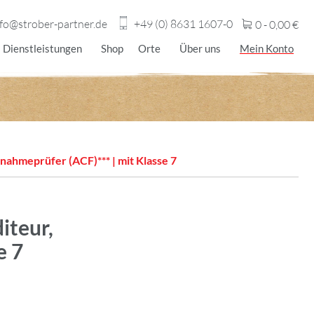
nfo@strober-partner.de
+49 (0) 8631 1607-0
0 -
0,00
€
Dienstleistungen
Shop
Orte
Über uns
Mein Konto
nahmeprüfer (ACF)*** | mit Klasse 7
iteur,
e 7