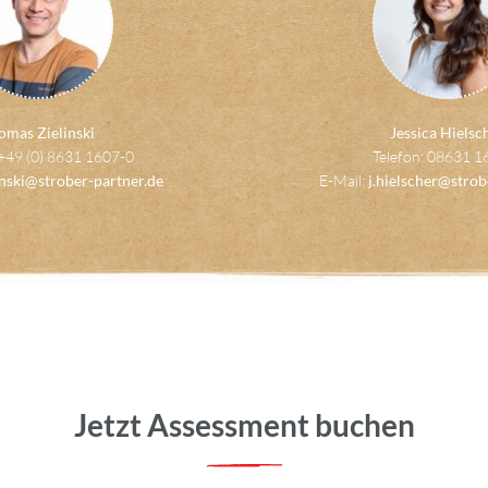
omas Zielinski
Jessica Hielsc
 +49 (0) 8631 1607-0
Telefon: 08631 1
linski@strober-partner.de
E-Mail:
j.hielscher@strob
Jetzt Assessment buchen