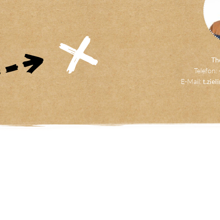
Th
Telefon:
E-Mail:
t.zie