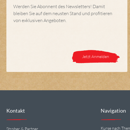
Werden Sie Abonnent des Newsletters! Damit
bleiben Sie auf dem neusten Stand und profitieren
von exklusiven Angeboten.
Jetzt Anmelden
Kontakt
Navigation
Kurse nach The
Strober & Partner