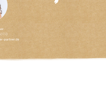
her
607-0
er-partner.de