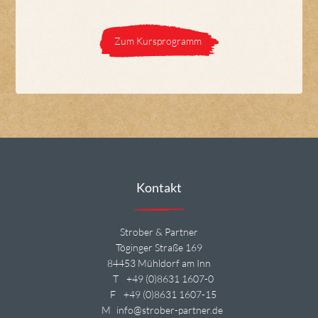
Zum Kursprogramm
Kontakt
Strober & Partner
Töginger Straße 169
84453 Mühldorf am Inn
T
+49 (0)8631 1607-0
F
+49 (0)8631 1607-15
M
info@strober-partner.de