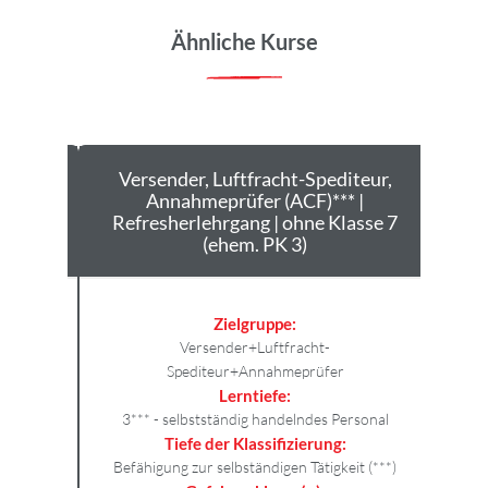
Ähnliche Kurse
für
Versender, Luftfracht-Spediteur,
Ve
e 7
Annahmeprüfer (ACF)*** |
ohn
Refresherlehrgang | ohne Klasse 7
(ehem. PK 3)
Zielgruppe:
Versender+Luftfracht-
Spediteur+Annahmeprüfer
rsonal
Lerntiefe:
3
3*** - selbstständig handelndes Personal
t (***)
Tiefe der Klassifizierung:
Befähigung zur selbständigen Tätigkeit (***)