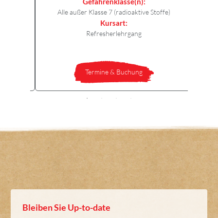
Stoffe)
Gefahrenklasse(n):
Alle außer Klasse 7 (radioaktive Stoffe)
g
Kursart:
Refresherlehrgang
Termine & Buchung
Bleiben Sie Up-to-date