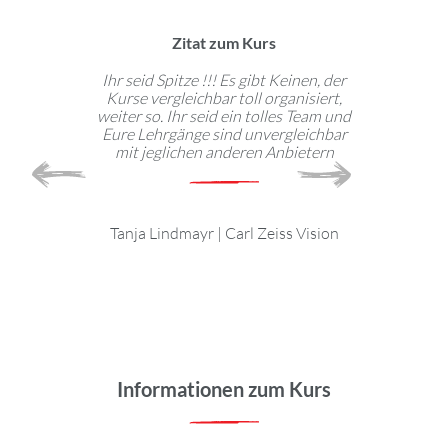
Zitat zum Kurs
technische
Ihr seid Spitze !!! Es gibt Keinen, der
Abwech
ute geeignet,
Kurse vergleichbar toll organisiert,
Kommunikatio
ine arbeiten,
weiter so. Ihr seid ein tolles Team und
geht immer
 für jeden
Eure Lehrgänge sind unvergleichbar
Trends.
tzbar.
mit jeglichen anderen Anbietern
empfehle
Lernst
l
|
Tanja Lindmayr
|
Carl Zeiss Vision
t Solutions
Gast
Fra
Informationen zum Kurs