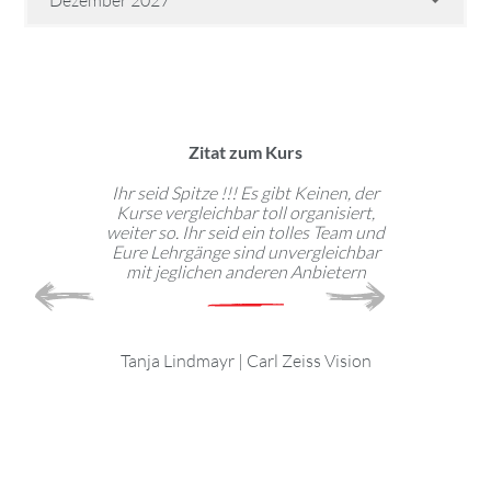
Dezember 2027
Zitat zum Kurs
technische
Ihr seid Spitze !!! Es gibt Keinen, der
Abwech
ute geeignet,
Kurse vergleichbar toll organisiert,
Kommunikatio
ine arbeiten,
weiter so. Ihr seid ein tolles Team und
geht immer
 für jeden
Eure Lehrgänge sind unvergleichbar
Trends.
tzbar.
mit jeglichen anderen Anbietern
empfehle
Lernst
l
|
Tanja Lindmayr
|
Carl Zeiss Vision
t Solutions
Gast
Fra