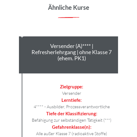
Ähnliche Kurse
 für
Versender (A)**** |
V
e 7
Refresherlehrgang | ohne Klasse 7
Ann
(ehem. PK1)
(
Zielgruppe:
Versender
Lerntiefe:
tliche
4**** - Ausbilder, Prozessverantwortliche
Tiefe der Klassifizierung:
4*
t (***)
Befähigung zur selbständigen Tätigkeit (***)
Gefahrenklasse(n):
Bef
Stoffe)
Alle außer Klasse 7 (radioaktive Stoffe)