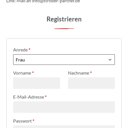
Link: Mail an
info@strober-partner.de
Registrieren
Anrede
*
Vorname
*
Nachname
*
E-Mail-Adresse
*
Passwort
*