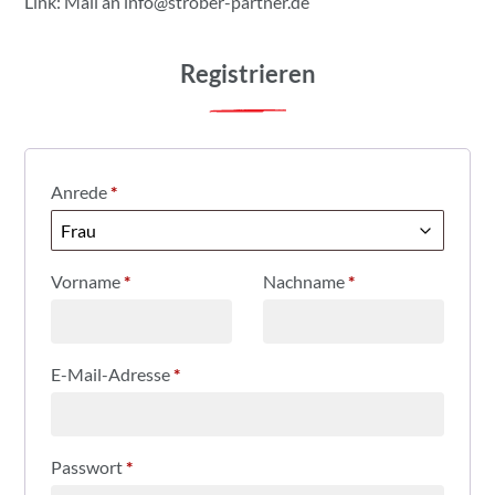
Link: Mail an
info@strober-partner.de
Registrieren
Anrede
*
Vorname
*
Nachname
*
E-Mail-Adresse
*
Passwort
*