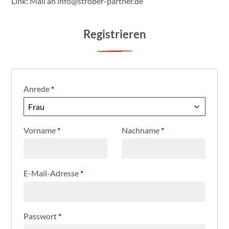
Link: Mail an
info@strober-partner.de
Registrieren
Anrede
*
Vorname
*
Nachname
*
E-Mail-Adresse
*
Passwort
*