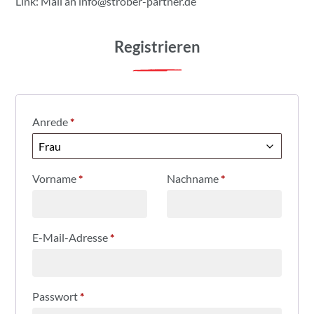
Link: Mail an
info@strober-partner.de
Registrieren
Anrede
*
Vorname
*
Nachname
*
E-Mail-Adresse
*
Passwort
*