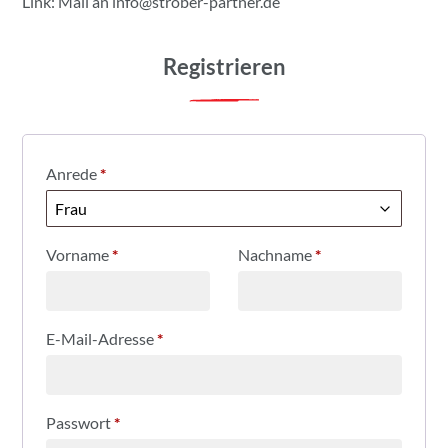
Link: Mail an
info@strober-partner.de
Registrieren
Anrede
*
Vorname
*
Nachname
*
E-Mail-Adresse
*
Passwort
*