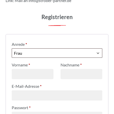
Link: Mail an
info@strober-partner.de
Registrieren
Anrede
*
Vorname
*
Nachname
*
E-Mail-Adresse
*
Passwort
*