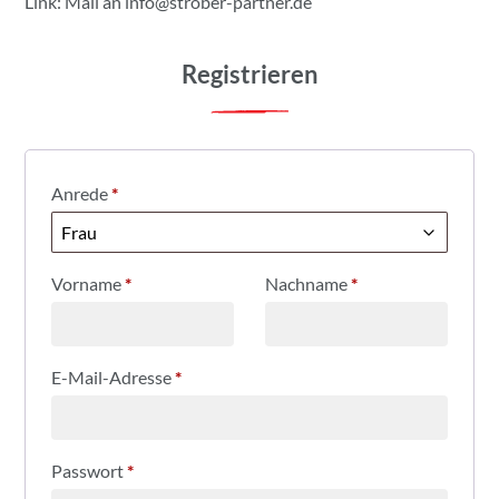
Link: Mail an
info@strober-partner.de
Registrieren
Anrede
*
Vorname
*
Nachname
*
E-Mail-Adresse
*
Passwort
*