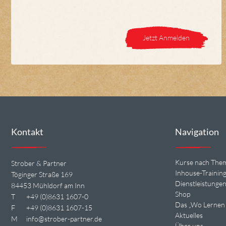
Jetzt Anmelden
Kontakt
Navigation
Kurse nach The
Strober & Partner
Inhouse-Trainin
Töginger Straße 169
Dienstleistunge
84453 Mühldorf am Inn
Shop
T
+49 (0)8631 1607-0
Das „Wo Lernen 
F
+49 (0)8631 1607-15
Aktuelles
M
info@strober-partner.de
Über uns