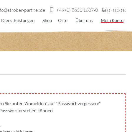
nfo@strober-partner.de
+49 (0) 8631 1607-0
0 -
0,00
€
Dienstleistungen
Shop
Orte
Über uns
Mein Konto
cken Sie unter "Anmelden" auf "Passwort vergessen?"
 Passwort erstellen können.
.
n bzw. aktivieren.