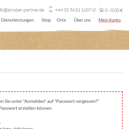
nfo@strober-partner.de
+49 (0) 8631 1607-0
0 -
0,00
€
Dienstleistungen
Shop
Orte
Über uns
Mein Konto
cken Sie unter "Anmelden" auf "Passwort vergessen?"
 Passwort erstellen können.
.
n bzw. aktivieren.