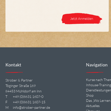
Jetzt Anmelden
Kontakt
Navigation
Kurse nach The
Strober & Partner
Inhouse-Trainin
Töginger Straße 169
Dienstleistunge
84453 Mühldorf am Inn
Shop
T
+49 (0)8631 1607-0
Das „Wo Lernen 
F
+49 (0)8631 1607-15
Aktuelles
M
info@strober-partner.de
Über uns