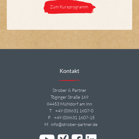
Zum Kursprogramm
Kontakt
Strober & Partner
Töginger Straße 169
84453 Mühldorf am Inn
T
+49 (0)8631 1607-0
F
+49 (0)8631 1607-15
M
info@strober-partner.de