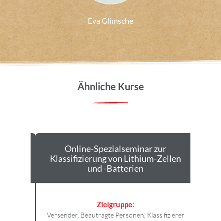
Eva Glimsche
Ähnliche Kurse
 the
Online-Spezialseminar zur
On
 cells
Klassifizierung von Lithium-Zellen
Ent
und -Batterien
Zielgruppe:
en,
Versender, Beautragte Personen, Klassifizierer