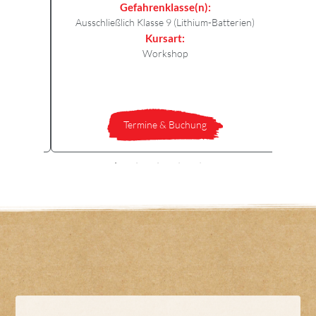
er
Gefahrenklasse(n):
Ausschließlich Klasse 9 (Lithium-Batterien)
terien)
Kursart:
Au
Workshop
Termine & Buchung