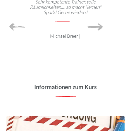
zu Hause.
Sehr kompetente Trainer, tolle
Strober &
Räumlichkeiten,… so macht "lernen"
weiteremp
Spaß!! Gerne wieder!!
Personal i
freundlich u
immer Sp
g
|
Michael Breer
|
Informationen zum Kurs