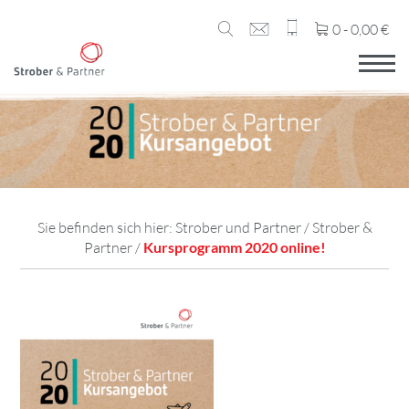
0 -
0,00
€
Sie befinden sich hier:
Strober und Partner
/
Strober &
Partner
/
Kursprogramm 2020 online!