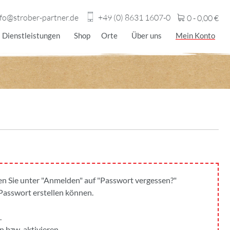
nfo@strober-partner.de
+49 (0) 8631 1607-0
0 -
0,00
€
Dienstleistungen
Shop
Orte
Über uns
Mein Konto
cken Sie unter "Anmelden" auf "Passwort vergessen?"
 Passwort erstellen können.
.
n bzw. aktivieren.