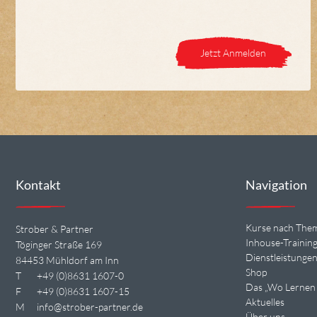
Jetzt Anmelden
Kontakt
Navigation
Kurse nach The
Strober & Partner
Inhouse-Trainin
Töginger Straße 169
Dienstleistunge
84453 Mühldorf am Inn
Shop
T
+49 (0)8631 1607-0
Das „Wo Lernen 
F
+49 (0)8631 1607-15
Aktuelles
M
info@strober-partner.de
Über uns