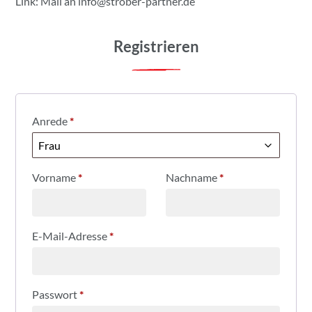
Link: Mail an
info@strober-partner.de
Registrieren
Anrede
*
Vorname
*
Nachname
*
E-Mail-Adresse
*
Passwort
*