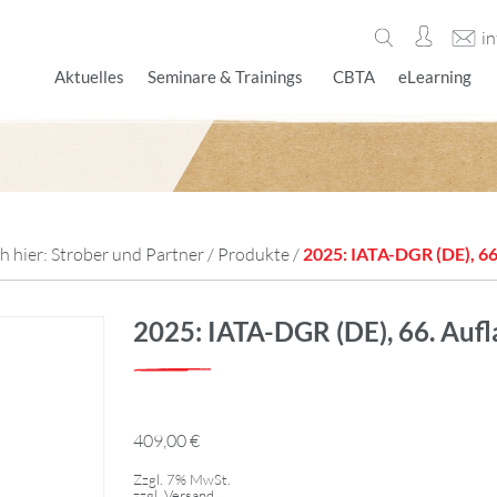
i
Aktuelles
Seminare & Trainings
CBTA
eLearning
h hier:
Strober und Partner
/
Produkte
/
2025: IATA-DGR (DE), 66
2025: IATA-DGR (DE), 66. Aufl
409,00
€
Zzgl. 7% MwSt.
zzgl.
Versand