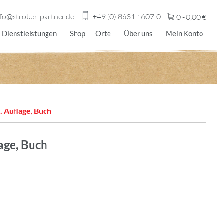
nfo@strober-partner.de
+49 (0) 8631 1607-0
0 -
0,00
€
Dienstleistungen
Shop
Orte
Über uns
Mein Konto
. Auflage, Buch
age, Buch