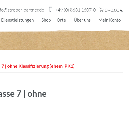
nfo@strober-partner.de
+49 (0) 8631 1607-0
0 -
0,00
€
Dienstleistungen
Shop
Orte
Über uns
Mein Konto
 7 | ohne Klassifizierung (ehem. PK1)
asse 7 | ohne