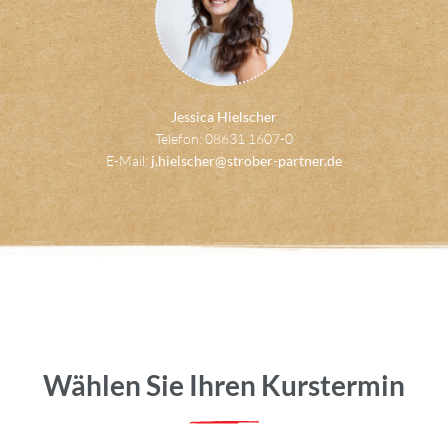
Jessica Hielscher
Telefon: 08631 1607-0
E-Mail:
j.hielscher@strober-partner.de
Wählen Sie Ihren Kurstermin