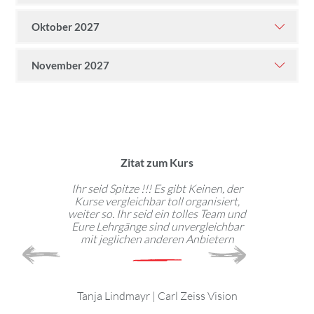
Oktober 2027
November 2027
Zitat zum Kurs
technische
Ihr seid Spitze !!! Es gibt Keinen, der
Abwech
ute geeignet,
Kurse vergleichbar toll organisiert,
Kommunikatio
ine arbeiten,
weiter so. Ihr seid ein tolles Team und
geht immer
 für jeden
Eure Lehrgänge sind unvergleichbar
Trends.
tzbar.
mit jeglichen anderen Anbietern
empfehle
Lernst
l
|
Tanja Lindmayr
|
Carl Zeiss Vision
t Solutions
Gast