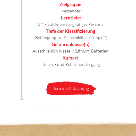
Zielgruppe:
Versender
Lerntiefe:
onal
2** - auf Anweisung tätiges Personal
Tiefe der Klassifizierung:
(*)
Befähigung zur Plausibiliätsprüfung (**)
Gefahrenklasse(n):
offe)
Ausschließlich Klasse 9 (Lithium-Batterien)
Kursart:
g
Grund- und Refresherlehrgang
Termine & Buchung