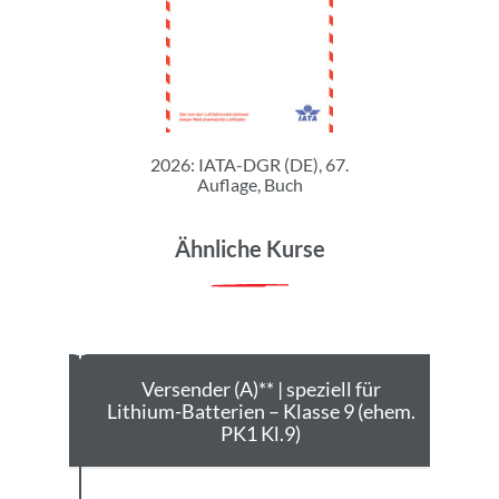
2026: IATA-DGR (DE), 67.
Auflage, Buch
Ähnliche Kurse
se 7
Versender (A)** | speziell für
Ver
Lithium-Batterien – Klasse 9 (ehem.
| oh
PK1 Kl.9)