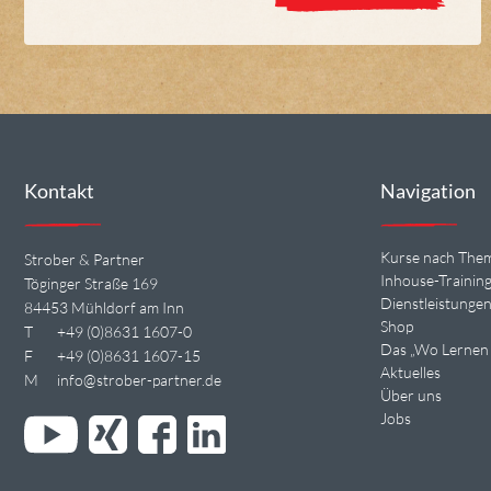
Kontakt
Navigation
Kurse nach The
Strober & Partner
Inhouse-Trainin
Töginger Straße 169
Dienstleistunge
84453 Mühldorf am Inn
Shop
T
+49 (0)8631 1607-0
Das „Wo Lernen 
F
+49 (0)8631 1607-15
Aktuelles
M
info@strober-partner.de
Über uns
Jobs