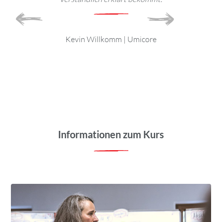
. Tolles
ramm
Piet
PPG Ind
Kevin Willkomm
|
Umicore
hle
|
aft für
chnik mbH
Informationen zum Kurs