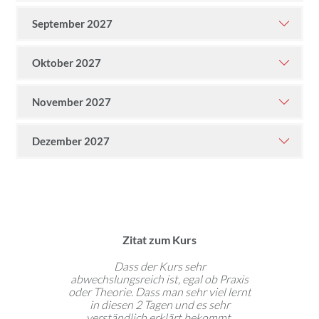
September 2027
Oktober 2027
November 2027
Dezember 2027
Zitat zum Kurs
ie vermittelt
Dass der Kurs sehr
Komme imme
he Beispiele
abwechslungsreich ist, egal ob Praxis
Location! Su
. Kompetente
oder Theorie. Dass man sehr viel lernt
keine
ene Fragen
in diesen 2 Tagen und es sehr
en sind schön
verständlich erklärt bekommt.