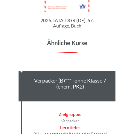
2026: IATA-DGR (DE), 67.
Auflage, Buch
Ähnliche Kurse
die
Verpacker (B)*** | ohne Klasse 7
V
DR),
(ehem. PK2)
MDG)
Zielgruppe:
Verpacker
Lerntiefe:
3*** - selbstständig handelndes Personal
4*