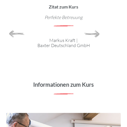
Zitat zum Kurs
ist super
Perfekte Betreuung
Die Betreu
!
super, von de
Markus Kraft
|
ntFelix
|
Baxter Deutschland GmbH
& Co. KG
Stefa
Informationen zum Kurs