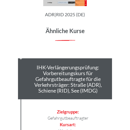
ADR|RID 2025 (DE)
Ähnliche Kurse
IHK-Verlängerungsprüfung:
die
Vorbereitungskurs für
DR),
Gefahrgutbeauftragte für die
MDG)
Verkehrsträger: Straße (ADR),
Schiene (RID), See (IMDG)
Zielgruppe:
Gefahrgutbeauftragter
Kursart: