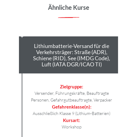
Ähnliche Kurse
Lithiumbatterie-Versand für die
Änd
Verkehrsträger: Straße (ADR),
Ver
Schiene (RID), See (IMDG Code),
Luft (IATA DGR/ICAO TI)
Zielgruppe:
Versender, Führungskräfte, Beauftragte
Alle
Personen, Gefahrgutbeauftragte, Verpacker
Gefahrenklasse(n):
Ausschließlich Klasse 9 (Lithium-Batterien)
Kursart:
Workshop